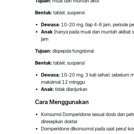
Tujuan:
mual dan muntah akut
Bentuk:
tablet, suspensi
Dewasa:
10-20 mg, tiap 4-8 jam, periode 
Anak
(hanya pada mual dan muntah akibat si
jam
Tujuan:
dispepsia fungsional
Bentuk:
tablet, suspensi
Dewasa:
10-20 mg, 3 kali sehari, sebelum 
maksimal 12 minggu
Anak:
tidak dianjurkan
Cara Menggunakan
Konsumsi Domperidone sesuai dosis dan pet
diresepkan dokter
Domperidone dikonsumsi pada saat perut ko