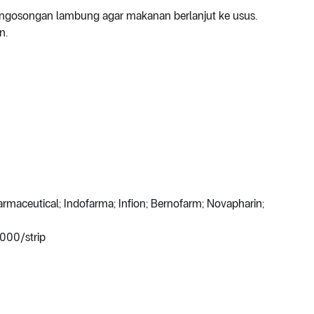
ngosongan lambung agar makanan berlanjut ke usus.
n.
maceutical; Indofarma; Infion; Bernofarm; Novapharin;
000/strip