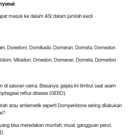
nyusui:
at masuk ke dalam ASI dalam jumlah kecil
mizen, Doredom, Domikado, Domeran, Dometa, Domedon
 Galdom, Miradon, Omedon, Domeran, Dometa, Domedon
 saluran cerna. Biasanya, gejala ini timbul saat asam
ophageal reflux disease
(GERD).
tah atau antiemetik seperti Domperidone sering dilakukan
ne?
yang bisa meredakan muntah, mual, gangguan perut,
D.