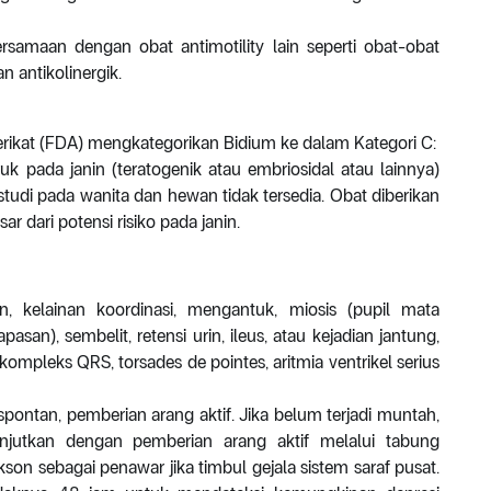
ersamaan dengan obat antimotility lain seperti obat-obat
an antikolinergik.
kat (FDA) mengkategorikan Bidium ke dalam Kategori C:
 pada janin (teratogenik atau embriosidal atau lainnya)
 studi pada wanita dan hewan tidak tersedia. Obat diberikan
r dari potensi risiko pada janin.
an, kelainan koordinasi, mengantuk, miosis (pupil mata
san), sembelit, retensi urin, ileus, atau kejadian jantung,
kompleks QRS, torsades de pointes, aritmia ventrikel serius
spontan, pemberian arang aktif. Jika belum terjadi muntah,
njutkan dengan pemberian arang aktif melalui tabung
on sebagai penawar jika timbul gejala sistem saraf pusat.