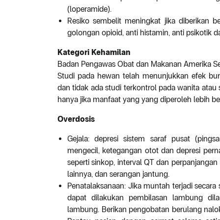
(loperamide).
Resiko sembelit meningkat jika diberikan b
golongan opioid, anti histamin, anti psikotik d
Kategori Kehamilan
Badan Pengawas Obat dan Makanan Amerika Seri
Studi pada hewan telah menunjukkan efek buruk
dan tidak ada studi terkontrol pada wanita atau
hanya jika manfaat yang yang diperoleh lebih besa
Overdosis
Gejala: depresi sistem saraf pusat (pings
mengecil, ketegangan otot dan depresi pernapa
seperti sinkop, interval QT dan perpanjangan 
lainnya, dan serangan jantung.
Penatalaksanaan: Jika muntah terjadi secara 
dapat dilakukan pembilasan lambung dila
lambung. Berikan pengobatan berulang naloks