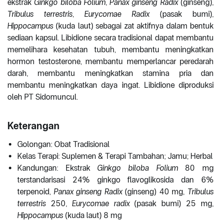
ekstrak
Ginkgo biloba Folium
,
Panax ginseng Radix
(ginseng),
Tribulus terrestris
,
Eurycomae Radix
(pasak bumi),
Hippocampus
(kuda laut) sebagai zat aktifnya dalam bentuk
sediaan kapsul. Libidione secara tradisional dapat membantu
memelihara kesehatan tubuh, membantu meningkatkan
hormon testosterone, membantu memperlancar peredarah
darah, membantu meningkatkan stamina pria dan
membantu meningkatkan daya ingat. Libidione diproduksi
oleh PT Sidomuncul.
Keterangan
Golongan: Obat Tradisional
Kelas Terapi: Suplemen & Terapi Tambahan; Jamu; Herbal
Kandungan: Ekstrak
Ginkgo biloba Folium
80 mg
terstandarisasi 24% ginkgo flavoglikosida dan 6%
terpenoid,
Panax ginseng Radix
(ginseng) 40 mg,
Tribulus
terrestris
250,
Eurycomae radix
(pasak bumi) 25 mg,
Hippocampus
(kuda laut) 8 mg