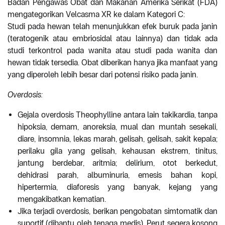
Badan Pengawas Obat dan Makanan Amerika Serikat (FDA)
mengategorikan Velcasma XR ke dalam Kategori C:
Studi pada hewan telah menunjukkan efek buruk pada janin
(teratogenik atau embriosidal atau lainnya) dan tidak ada
studi terkontrol pada wanita atau studi pada wanita dan
hewan tidak tersedia. Obat diberikan hanya jika manfaat yang
yang diperoleh lebih besar dari potensi risiko pada janin.
Overdosis:
Gejala overdosis Theophylline antara lain takikardia, tanpa
hipoksia, demam, anoreksia, mual dan muntah sesekali,
diare, insomnia, lekas marah, gelisah, gelisah, sakit kepala;
perilaku gila yang gelisah, kehausan ekstrem, tinitus,
jantung berdebar, aritmia; delirium, otot berkedut,
dehidrasi parah, albuminuria, emesis bahan kopi,
hipertermia, diaforesis yang banyak, kejang yang
mengakibatkan kematian.
Jika terjadi overdosis, berikan pengobatan simtomatik dan
suportif (dibantu oleh tenaga medis). Perut segera kosong