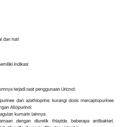
l dan hati
iliki indikasi:
umnya terjadi saat penggunaan Uricnol:
inee dan azathioprine; kurangi dosis mercaptopurinee
ngan Allopurinol.
agulan kumarin lainnya.
samaan dengan diuretik thiazide, beberapa antibakteri,