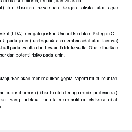
abetik sulfonilurea, teofilin, dan vidarabin.
it) jika diberikan bersamaan dengan salisilat atau agen
kat (FDA) mengategorikan Uricnol ke dalam Kategori C:
 pada janin (teratogenik atau embriosidal atau lainnya)
 studi pada wanita dan hewan tidak tersedia. Obat diberikan
r dari potensi risiko pada janin.
dianjurkan akan menimbulkan gejala, seperti mual, muntah,
atan suportif umum (dibantu oleh tenaga medis profesional).
rasi yang adekuat untuk memfasilitasi ekskresi obat.
.