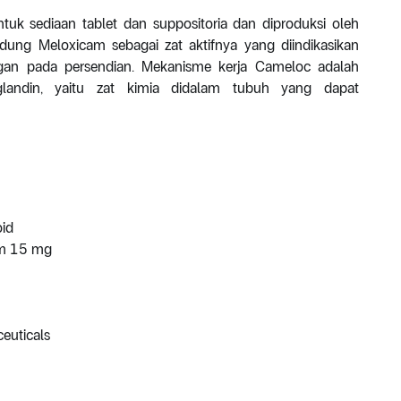
uk sediaan tablet dan suppositoria dan diproduksi oleh
ung Meloxicam sebagai zat aktifnya yang diindikasikan
gan pada persendian. Mekanisme kerja Cameloc adalah
andin, yaitu zat kimia didalam tubuh yang dapat
oid
am 15 mg
euticals