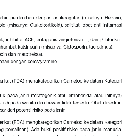
l atau perdarahan dengan antikoagulan (misalnya: Heparin,
oid (misalnya: Glukokortikoid), salisilat, obat anti inflamasi
k, inhibitor ACE, antagonis angiotensin II, dan β-blocker.
ambat kalsineurin (misalnya: Ciclosporin, tacrolimus).
oxin dan metotreksat.
amaan dengan colestyramine.
rikat (FDA) mengkategorikan Cameloc ke dalam Kategori
 pada janin (teratogenik atau embriosidal atau lainnya)
 studi pada wanita dan hewan tidak tersedia. Obat diberikan
r dari potensi risiko pada janin.
rikat (FDA) mengkategorikan Cameloc ke dalam Kategori
 persalinan): Ada bukti positif risiko pada janin manusia,