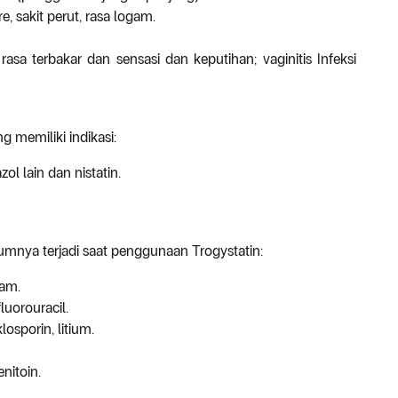
, sakit perut, rasa logam.
sa terbakar dan sensasi dan keputihan; vaginitis Infeksi
 memiliki indikasi:
ol lain dan nistatin.
umnya terjadi saat penggunaan Trogystatin:
ram.
uorouracil.
sporin, litium.
nitoin.