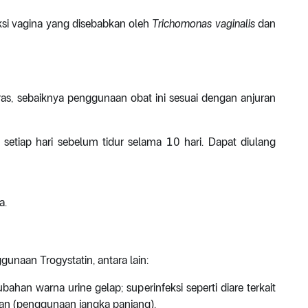
ksi vagina yang disebabkan oleh
Trichomonas vaginalis
dan
as, sebaiknya penggunaan obat ini sesuai dengan anjuran
etiap hari sebelum tidur selama 10 hari. Dapat diulang
a.
unaan Trogystatin, antara lain:
rubahan warna urine gelap; superinfeksi seperti diare terkait
bran (penggunaan jangka panjang).