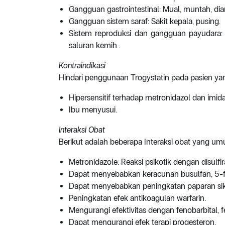
Gangguan gastrointestinal: Mual, muntah, diare
Gangguan sistem saraf: Sakit kepala, pusing.
Sistem reproduksi dan gangguan payudara: ra
saluran kemih .
Kontraindikasi
Hindari penggunaan Trogystatin pada pasien yang
Hipersensitif terhadap metronidazol dan imidaz
Ibu menyusui.
Interaksi Obat
Berikut adalah beberapa Interaksi obat yang um
Metronidazole: Reaksi psikotik dengan disulfi
Dapat menyebabkan keracunan busulfan, 5-fl
Dapat menyebabkan peningkatan paparan siklo
Peningkatan efek antikoagulan warfarin.
Mengurangi efektivitas dengan fenobarbital, fe
Dapat mengurangi efek terapi progesteron.