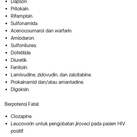
Dapson.
Prilokain.
Rifampisin.
Sulfonamida.
Acenocoumarol dan warfarin.
Amiodaron.
Sulfonilurea.
Dofetilide.
Diuretik.
Fenitoin.
Lamivudine, zidovudin, dan zalcitabine.
Prokainamid dan/atau amantadine.
Digoksin.
Berpotensi Fatal:
Clozapine.
Leucovorin untuk pengobatan
jiroveci
pada pasien HIV
positif.