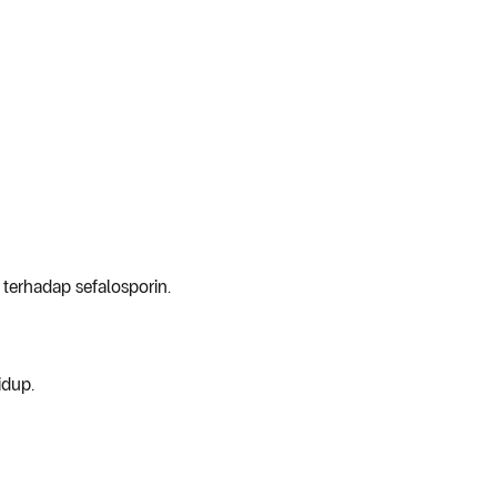
) terhadap sefalosporin.
idup.