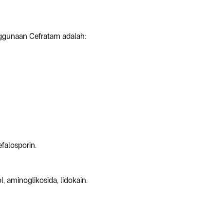
ggunaan Cefratam adalah:
efalosporin.
 aminoglikosida, lidokain.