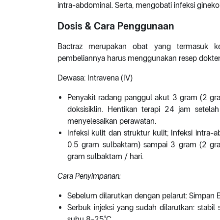
intra-abdominal. Serta, mengobati infeksi gineko
Dosis & Cara Penggunaan
Bactraz merupakan obat yang termasuk k
pembeliannya harus menggunakan resep dokter.
Dewasa: Intravena (IV)
Penyakit radang panggul akut 3 gram (2 gr
doksisiklin. Hentikan terapi 24 jam setelah
menyelesaikan perawatan.
Infeksi kulit dan struktur kulit; Infeksi intr
0.5 gram sulbaktam) sampai 3 gram (2 gra
gram sulbaktam / hari.
Cara Penyimpanan:
Sebelum dilarutkan dengan pelarut: Simpan 
Serbuk injeksi yang sudah dilarutkan: stab
suhu 8-25°C.