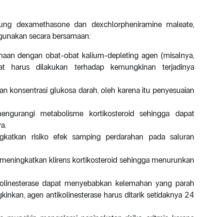
dung dexamethasone dan dexchlorpheniramine maleate,
igunakan secara bersamaan:
amaan dengan obat-obat kalium-depleting agen (misalnya,
tat harus dilakukan terhadap kemungkinan terjadinya
kan konsentrasi glukosa darah, oleh karena itu penyesuaian
mengurangi metabolisme kortikosteroid sehingga dapat
a.
gkatkan risiko efek samping perdarahan pada saluran
 meningkatkan klirens kortikosteroid sehingga menurunkan
olinesterase dapat menyebabkan kelemahan yang parah
inkan, agen antikolinesterase harus ditarik setidaknya 24