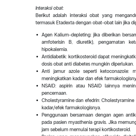
Interaksi obat:
Berikut adalah interaksi obat yang mengan
termasuk Etadexta dengan obat-obat lain jika d
Agen Kalium-depleting: jika diberikan bers
amfoterisin B, diuretik), pengamatan ke
hipokalemia.
Antidiabetik: kortikosteroid dapat meningkat
dosis obat anti diabetes mungkin diperlukan.
Anti jamur azole seperti ketoconazole: 
meningkatkan kadar dan efek farmakologisny
NSAID: aspirin atau NSAID lainnya menin
pencernaan.
Cholestyramine dan efedrin: Cholestyramine
kadar/efek farmakologisnya.
Penggunaan bersamaan dengan agen antik
pada pasien myasthenia gravis. Jika memungk
jam sebelum memulai terapi kortikosteroid.