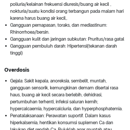
poliuria/kelainan frekuensi diuresis/buang air kecil ,
nokturia/suatu kondisi orang terbangun pada malam hari
karena harus buang air kecil,.
Gangguan pernapasan, toraks, dan mediastinum:
Rhinorrhoea/bersin.
Gangguan kulit dan jaringan subkutan: Pruritus/rasa gatal
Gangguan pembuluh darah: Hipertensi(tekanan darah
tinggi)
Overdosis
Gejala: Sakit kepala, anoreksia, sembelit, muntah,
gangguan sensorik, kemungkinan demam disertai rasa
haus, buang air kecil secara berlebih, dehidrasi,
pertumbuhan terhenti, infeksi saluran kemih;
hypercalcaemia, hypercalciuria, dan hyperphosphatemia.
Penatalaksanaan: Perawatan suportif. Dalam kasus
hiperkalsemia, hentikan konsumsi suplemen Ca dan
lakukan diet rendah Ca. Bujuklah agar muntah atau