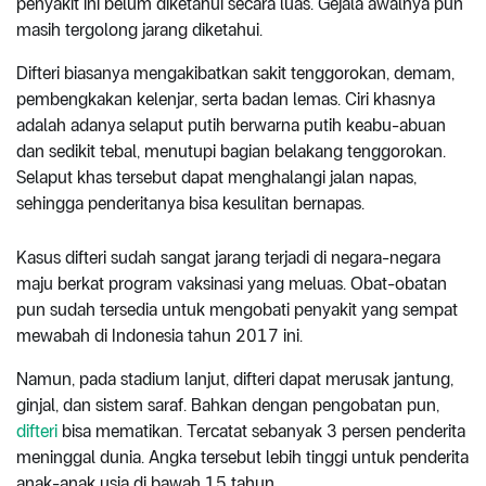
penyakit ini belum diketahui secara luas. Gejala awalnya pun
masih tergolong jarang diketahui.
Difteri biasanya mengakibatkan sakit tenggorokan, demam,
pembengkakan kelenjar, serta badan lemas. Ciri khasnya
adalah adanya selaput putih berwarna putih keabu-abuan
dan sedikit tebal, menutupi bagian belakang tenggorokan.
Selaput khas tersebut dapat menghalangi jalan napas,
sehingga penderitanya bisa kesulitan bernapas.
Kasus difteri sudah sangat jarang terjadi di negara-negara
maju berkat program vaksinasi yang meluas. Obat-obatan
pun sudah tersedia untuk mengobati penyakit yang sempat
mewabah di Indonesia tahun 2017 ini.
Namun, pada stadium lanjut, difteri dapat merusak jantung,
ginjal, dan sistem saraf. Bahkan dengan pengobatan pun,
difteri
bisa mematikan. Tercatat sebanyak 3 persen penderita
meninggal dunia. Angka tersebut lebih tinggi untuk penderita
anak-anak usia di bawah 15 tahun.