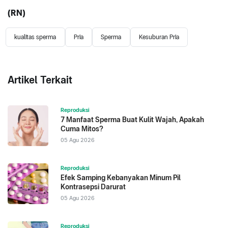
(RN)
kualitas sperma
Pria
Sperma
Kesuburan Pria
Artikel Terkait
Reproduksi
7 Manfaat Sperma Buat Kulit Wajah, Apakah
Cuma Mitos?
05 Agu 2026
Reproduksi
Efek Samping Kebanyakan Minum Pil
Kontrasepsi Darurat
05 Agu 2026
Reproduksi