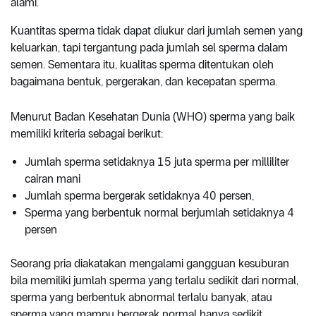
alami.
Kuantitas sperma tidak dapat diukur dari jumlah semen yang
keluarkan, tapi tergantung pada jumlah sel sperma dalam
semen. Sementara itu, kualitas sperma ditentukan oleh
bagaimana bentuk, pergerakan, dan kecepatan sperma.
Menurut Badan Kesehatan Dunia (WHO) sperma yang baik
memiliki kriteria sebagai berikut:
Jumlah sperma setidaknya 15 juta sperma per milliliter
cairan mani
Jumlah sperma bergerak setidaknya 40 persen,
Sperma yang berbentuk normal berjumlah setidaknya 4
persen
Seorang pria diakatakan mengalami gangguan kesuburan
bila memiliki jumlah sperma yang terlalu sedikit dari normal,
sperma yang berbentuk abnormal terlalu banyak, atau
sperma yang mampu bergerak normal hanya sedikit