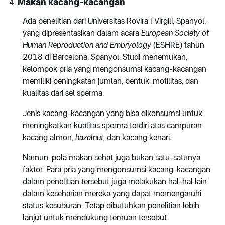
Makan kacang-kacangan
Ada penelitian dari Universitas Rovira I Virgili, Spanyol,
yang dipresentasikan dalam acara
European Society of
Human Reproduction and Embryology
(ESHRE) tahun
2018 di Barcelona, Spanyol. Studi menemukan,
kelompok pria yang mengonsumsi kacang-kacangan
memiliki peningkatan jumlah, bentuk, motilitas, dan
kualitas dari sel sperma.
Jenis kacang-kacangan yang bisa dikonsumsi untuk
meningkatkan kualitas sperma terdiri atas campuran
kacang almon,
hazelnut,
dan kacang kenari.
Namun, pola makan sehat juga bukan satu-satunya
faktor. Para pria yang mengonsumsi kacang-kacangan
dalam penelitian tersebut juga melakukan hal-hal lain
dalam keseharian mereka yang dapat memengaruhi
status kesuburan. Tetap dibutuhkan penelitian lebih
lanjut untuk mendukung temuan tersebut.