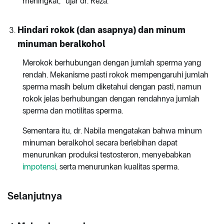
meningkat,” ujar dr. Reza.
Hindari rokok (dan asapnya) dan minum
minuman beralkohol
Merokok berhubungan dengan jumlah sperma yang
rendah. Mekanisme pasti rokok mempengaruhi jumlah
sperma masih belum diketahui dengan pasti, namun
rokok jelas berhubungan dengan rendahnya jumlah
sperma dan motilitas sperma.
Sementara itu, dr. Nabila mengatakan bahwa minum
minuman beralkohol secara berlebihan dapat
menurunkan produksi testosteron, menyebabkan
impotensi
, serta menurunkan kualitas sperma.
Selanjutnya