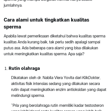
jumlahnya.
Cara alami untuk tingkatkan kualitas
sperma
Apabila lewat pemeriksaan diketahui bahwa kualitas sperma
kualitas Anda kurang baik, tak perlu sedih apalagi sampai
putus asa. Ada beberapa cara alami yang bisa dilakukan
untuk meningkatkan kualitas sperma. Apa saja?
Rutin olahraga
Dikatakan oleh dr. Nabila Viera Yovita dari
KlikDokter
,
aktivitas fisik intensias sedang yang dilakukan secara
rutin dapat meningkatkan enzim antioksidan yang dapat
melindungi sperma.
“Pria yang berolahraga rutin memiliki kadar testosteron