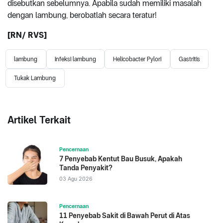
disebutkan sebelumnya. Apabila sudah memiliki masalah
dengan lambung, berobatlah secara teratur!
[RN/ RVS]
lambung
infeksi lambung
Helicobacter Pylori
Gastritis
Tukak Lambung
Artikel Terkait
Pencernaan
7 Penyebab Kentut Bau Busuk, Apakah
Tanda Penyakit?
03 Agu 2026
Pencernaan
11 Penyebab Sakit di Bawah Perut di Atas