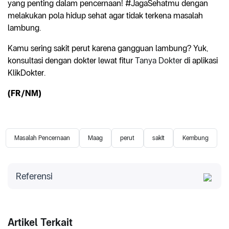
yang penting dalam pencernaan! #JagaSehatmu dengan
melakukan pola hidup sehat agar tidak terkena masalah
lambung.
Kamu sering sakit perut karena gangguan lambung? Yuk,
konsultasi dengan dokter lewat fitur
Tanya Dokter
di aplikasi
KlikDokter.
(FR/NM)
Masalah Pencernaan
Maag
perut
sakit
Kembung
Referensi
Gastrointestinal Pharmacology. Diakses 2023.
Gastrointestinal physiology and function.
Artikel Terkait