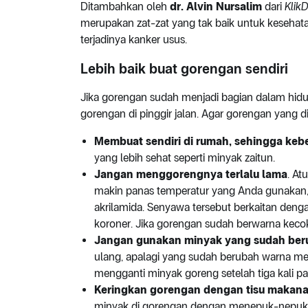
Ditambahkan oleh
dr. Alvin Nursalim
dari
Klik
merupakan zat-zat yang tak baik untuk kesehata
terjadinya kanker usus.
Lebih baik buat gorengan sendiri
Jika gorengan sudah menjadi bagian dalam hidup y
gorengan di pinggir jalan. Agar gorengan yang di
Membuat sendiri di rumah, sehingga keb
yang lebih sehat seperti minyak zaitun.
Jangan menggorengnya terlalu lama
. At
makin panas temperatur yang Anda gunakan
akrilamida. Senyawa tersebut berkaitan denga
koroner. Jika gorengan sudah berwarna kecok
Jangan gunakan minyak yang sudah ber
ulang, apalagi yang sudah berubah warna men
mengganti minyak goreng setelah tiga kali p
Keringkan gorengan dengan tisu makana
minyak di gorengan dengan menepuk-nepuk t