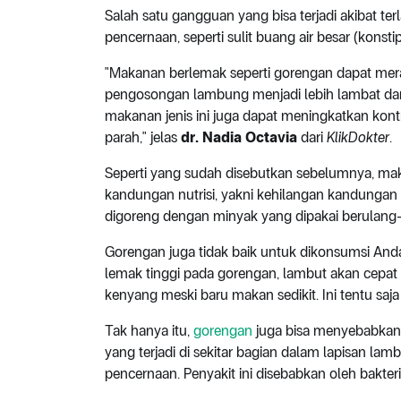
Salah satu gangguan yang bisa terjadi akibat 
pencernaan, seperti sulit buang air besar (konstip
"Makanan berlemak seperti gorengan dapat mera
pengosongan lambung menjadi lebih lambat dan A
makanan jenis ini juga dapat meningkatkan kon
parah," jelas
dr. Nadia Octavia
dari
KlikDokter
.
Seperti yang sudah disebutkan sebelumnya, 
kandungan nutrisi, yakni kehilangan kandungan 
digoreng dengan minyak yang dipakai berulang-
Gorengan juga tidak baik untuk dikonsumsi An
lemak tinggi pada gorengan, lambut akan cepat t
kenyang meski baru makan sedikit. Ini tentu sa
Tak hanya itu,
gorengan
juga bisa menyebabkan u
yang terjadi di sekitar bagian dalam lapisan l
pencernaan. Penyakit ini disebabkan oleh bakter