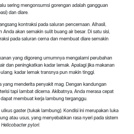
terlalu sering mengonsumsi gorengan adalah gangguan
asi) dan diare.
ngsang kontraksi pada saluran pencernaan. Alhasil,
nda akan semakin sulit buang air besar. Di satu sisi,
traksi pada saluran cerna dan membuat diare semakin
makanan yang digoreng umumnya mengalami perubahan
air dan peningkatkan kadar lemak. Apalagi jika makanan
ulang, kadar lemak transnya pun makin tinggi.
da yang menderita penyakit mag. Dengan kandungan
erisi tapi lambat dicerna. Akibatnya, Anda merasa cepat
ja dapat membuat kerja lambung terganggu.
lkus gaster (tukak lambung). Kondisi ini merupakan luka
ambung atau usus, yang menyebabkan rasa nyeri pada sistem
i
Helicobacter pylori
.