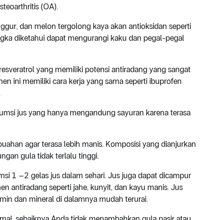
eoarthritis (OA).
nggur, dan melon tergolong kaya akan antioksidan seperti
ngka diketahui dapat mengurangi kaku dan pegal-pegal
veratrol yang memiliki potensi antiradang yang sangat
 ini memiliki cara kerja yang sama seperti ibuprofen
.
msi jus yang hanya mengandung sayuran karena terasa
uahan agar terasa lebih manis. Komposisi yang dianjurkan
n gula tidak terlalu tinggi.
si 1 –2 gelas jus dalam sehari. Jus juga dapat dicampur
ntiradang seperti jahe, kunyit, dan kayu manis. Jus
amin dan mineral di dalamnya mudah terurai.
imal, sebaiknya Anda tidak menambahkan gula pasir atau