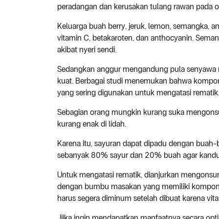
peradangan dan kerusakan tulang rawan pada ost
Keluarga buah berry, jeruk, lemon, semangka, a
vitamin C, betakaroten, dan anthocyanin. Sema
akibat nyeri sendi.
Sedangkan anggur mengandung pula senyawa res
kuat. Berbagai studi menemukan bahwa komponen
yang sering digunakan untuk mengatasi rematik
Sebagian orang mungkin kurang suka mengonsu
kurang enak di lidah.
Karena itu, sayuran dapat dipadu dengan buah-b
sebanyak 80% sayur dan 20% buah agar kandunga
Untuk mengatasi rematik, dianjurkan mengonsum
dengan bumbu masakan yang memiliki komponen a
harus segera diminum setelah dibuat karena vit
Jjika ingin mendapatkan manfaatnya secara opt