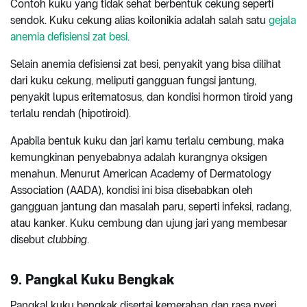
Contoh kuku yang tidak sehat berbentuk cekung seperti
sendok. Kuku cekung alias koilonikia adalah salah satu
gejala
anemia defisiensi zat besi
.
Selain anemia defisiensi zat besi, penyakit yang bisa dilihat
dari kuku cekung, meliputi gangguan fungsi jantung,
penyakit lupus eritematosus, dan kondisi hormon tiroid yang
terlalu rendah (hipotiroid).
Apabila bentuk kuku dan jari kamu terlalu cembung, maka
kemungkinan penyebabnya adalah kurangnya oksigen
menahun. Menurut American Academy of Dermatology
Association (AADA), kondisi ini bisa disebabkan oleh
gangguan jantung dan masalah paru, seperti infeksi, radang,
atau kanker. Kuku cembung dan ujung jari yang membesar
disebut
clubbing
.
9. Pangkal Kuku Bengkak
Pangkal kuku bengkak disertai kemerahan dan rasa nyeri