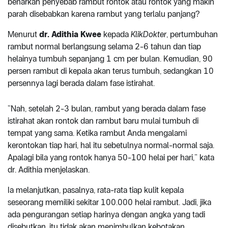
benarkah penyebab rambut rontok atau rontok yang makin
parah disebabkan karena rambut yang terlalu panjang?
Menurut
dr. Adithia Kwee
kepada
KlikDokter
, pertumbuhan
rambut normal berlangsung selama 2-6 tahun dan tiap
helainya tumbuh sepanjang 1 cm per bulan. Kemudian, 90
persen rambut di kepala akan terus tumbuh, sedangkan 10
persennya lagi berada dalam fase istirahat.
“Nah, setelah 2-3 bulan, rambut yang berada dalam fase
istirahat akan rontok dan rambut baru mulai tumbuh di
tempat yang sama. Ketika rambut Anda mengalami
kerontokan tiap hari, hal itu sebetulnya normal-normal saja.
Apalagi bila yang rontok hanya 50-100 helai per hari,” kata
dr. Adithia menjelaskan.
Ia melanjutkan, pasalnya, rata-rata tiap kulit kepala
seseorang memiliki sekitar 100.000 helai rambut. Jadi, jika
ada pengurangan setiap harinya dengan angka yang tadi
disebutkan, itu tidak akan menimbulkan kebotakan.