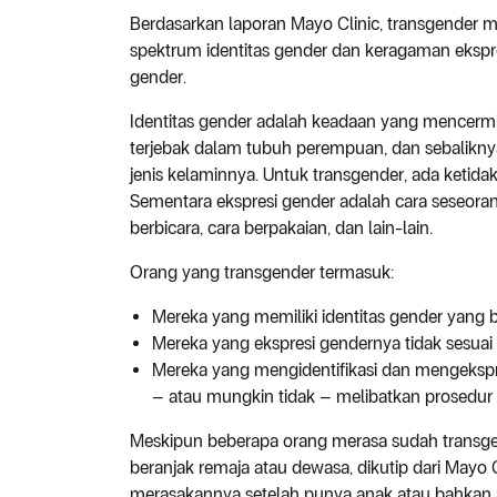
Berdasarkan laporan Mayo Clinic, transgender
spektrum identitas gender dan keragaman ekspres
gender.
Identitas gender adalah keadaan yang mencermin
terjebak dalam tubuh perempuan, dan sebaliknya
jenis kelaminnya. Untuk transgender, ada ketida
Sementara ekspresi gender adalah cara seseora
berbicara, cara berpakaian, dan lain-lain.
Orang yang transgender termasuk:
Mereka yang memiliki identitas gender yang ber
Mereka yang ekspresi gendernya tidak sesuai d
Mereka yang mengidentifikasi dan mengekspr
– atau mungkin tidak – melibatkan prosedu
Meskipun beberapa orang merasa sudah transgen
beranjak remaja atau dewasa, dikutip dari Mayo C
merasakannya setelah punya anak atau bahkan 