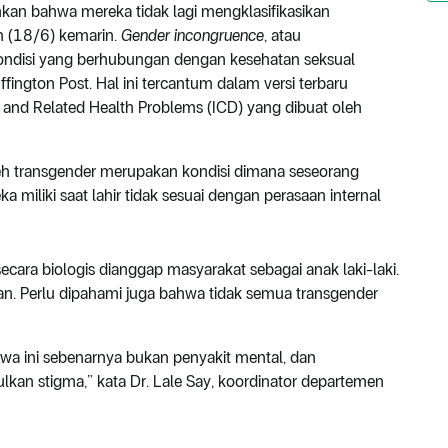
n bahwa mereka tidak lagi mengklasifikasikan
n (18/6) kemarin.
Gender incongruence
, atau
 kondisi yang berhubungan dengan kesehatan seksual
fington Post. Hal ini tercantum dalam versi terbaru
ses and Related Health Problems (ICD) yang dibuat oleh
eh transgender merupakan kondisi dimana seseorang
a miliki saat lahir tidak sesuai dengan perasaan internal
cara biologis dianggap masyarakat sebagai anak laki-laki.
an. Perlu dipahami juga bahwa tidak semua transgender
a ini sebenarnya bukan penyakit mental, dan
n stigma,” kata Dr. Lale Say, koordinator departemen