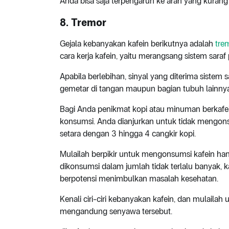
Anda bisa saja terpengaruh ke arah yang kurang 
8. Tremor
Gejala kebanyakan kafein berikutnya adalah
tre
cara kerja kafein, yaitu merangsang sistem saraf
Apabila berlebihan, sinyal yang diterima sistem 
gemetar di tangan maupun bagian tubuh lainnya
Bagi Anda penikmat kopi atau minuman berkafein
konsumsi. Anda dianjurkan untuk tidak mengonsu
setara dengan 3 hingga 4 cangkir kopi.
Mulailah berpikir untuk mengonsumsi kafein h
dikonsumsi dalam jumlah tidak terlalu banyak, 
berpotensi menimbulkan masalah kesehatan.
Kenali ciri-ciri kebanyakan kafein, dan mulail
mengandung senyawa tersebut.