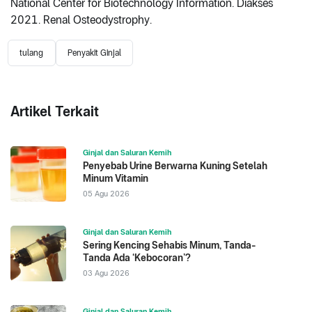
National Center for Biotechnology Information. Diakses
2021. Renal Osteodystrophy.
tulang
Penyakit Ginjal
Artikel Terkait
Ginjal dan Saluran Kemih
Penyebab Urine Berwarna Kuning Setelah
Minum Vitamin
05 Agu 2026
Ginjal dan Saluran Kemih
Sering Kencing Sehabis Minum, Tanda-
Tanda Ada ‘Kebocoran’?
03 Agu 2026
Ginjal dan Saluran Kemih