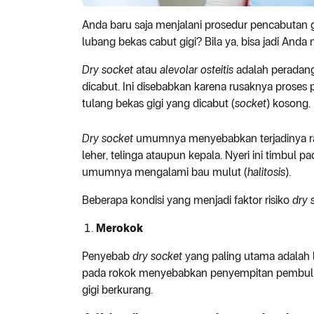
Anda baru saja menjalani prosedur pencabutan 
lubang bekas cabut gigi? Bila ya, bisa jadi And
Dry socket
atau
alevolar osteitis
adalah peradang
dicabut. Ini disebabkan karena rusaknya proses
tulang bekas gigi yang dicabut (
socket
) kosong.
Dry socket
umumnya menyebabkan terjadinya ras
leher, telinga ataupun kepala. Nyeri ini timbul p
umumnya mengalami bau mulut (
halitosis
).
Beberapa kondisi yang menjadi faktor risiko
dry 
Merokok
Penyebab
dry socket
yang paling utama adalah l
pada rokok menyebabkan penyempitan pembuluh 
gigi berkurang.