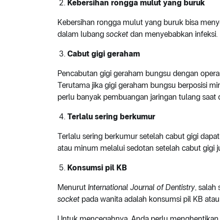
Kebersihan rongga mulut yang buruk
Kebersihan rongga mulut yang buruk bisa men
dalam lubang
socket
dan menyebabkan infeksi.
Cabut gigi geraham
Pencabutan gigi geraham bungsu dengan operas
Terutama jika gigi geraham bungsu berposisi miri
perlu banyak pembuangan jaringan tulang saat d
Terlalu sering berkumur
Terlalu sering berkumur setelah cabut gigi dapa
atau minum melalui sedotan setelah cabut gigi j
Konsumsi pil KB
Menurut
International Journal of Dentistry
, salah
socket
pada wanita adalah konsumsi pil KB atau p
Untuk mencegahnya, Anda perlu menghentikan 