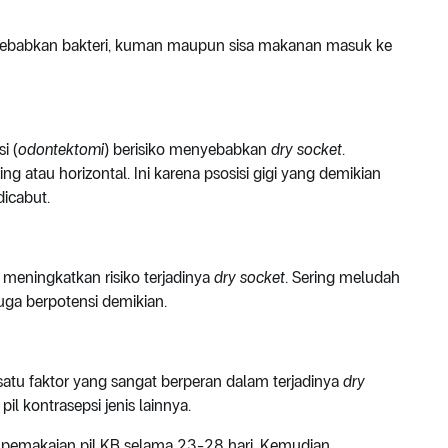
yebabkan bakteri, kuman maupun sisa makanan masuk ke
i (
odontektomi
) berisiko menyebabkan
dry socket
.
ng atau horizontal. Ini karena psosisi gigi yang demikian
icabut.
t meningkatkan risiko terjadinya
dry socket
. Sering meludah
uga berpotensi demikian.
 satu faktor yang sangat berperan dalam terjadinya
dry
il kontrasepsi jenis lainnya.
pemakaian pil KB selama 23-28 hari. Kemudian