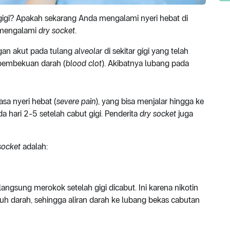
gigi? Apakah sekarang Anda mengalami nyeri hebat di
a mengalami
dry socket
.
an akut pada tulang
alveolar
di sekitar gigi yang telah
 pembekuan darah (
blood clot
). Akibatnya lubang pada
a nyeri hebat (
severe pain
), yang bisa menjalar hingga ke
ada hari 2-5 setelah cabut gigi. Penderita
dry socket
juga
socket
adalah:
angsung merokok setelah gigi dicabut. Ini karena nikotin
darah, sehingga aliran darah ke lubang bekas cabutan