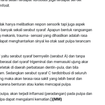
mfosit.
ak hanya melibatkan respon sensorik tapi juga aspek
h banyak sekali serabut syaraf. Apapun bentuk rangsangan
mekanis, trauma- sensasi yang dihasilkan adalah rasa
dapat menghantarkan sinyal ke otak saat pulpa terancam
f yaitu serabut syaraf bermyelin (serabut A) dan tanpa
 berasal dari syaraf trigeminal dan memasuki ujung akar
erletak di daerah perbatasan dentin-pula, dan bila
am. Sedangkan serabut syaraf C terdistribusi di seluruh
ang maka akan terasa rasa sakit yang lebih berat dan
 karena benturan atau karies mencapai pulpa.
i pulpa, akan terjadi inflamasi (peradangan) pada pulpa dan
ulpa dapat mengalami kematian.[]
(MM)