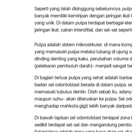
Seperti yang telah disinggung sebelumnya, pulpa
banyak memiliki kemiripan dengan jaringan ikat 
yang unik. Di dalam pulpa terdapat berbagai ele
jaringan ikat, cairan interstitial, dan sel-sel sepe
Pulpa adalah sistem mikrosirkuler, di mana komp
yang memasuki pulpa melalui lubang di ujung sal
dinding denting yang kaku, perubahan volume di 
(pelebaran pembuluh darah)- menjadi sangat te
Di bagian terluar pulpa yang sehat adalah baris
badan sel odontoblast berada di dalam pulpa, 
memasuki tubulus dentin. Oleh sebab itu, adan
maupun suhu- akan diteruskan ke pulpa. Sel odo
menghadap mahkota gigi) lebih banyak daripada b
Di bawah lapisan sel odontoblast terdapat zona 
sedikit terdapat sel-sel dan mengandung pembul
Selanjutnya adalah zona yang kaya akan sel, di m