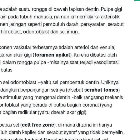
 adalah suatu rongga di bawah lapisan dentin. Pulpa gigi
lain pada tubuh manusia, namun ia memiliki karakteristik
men jaringan seperti pembuluh darah, persyarafan, serabut
rti fibroblast, odontoblast dan sel imun.
onen vaskular terbesarnya adalah arteriol dan venula,
uran akar gigi (
foramen apikal
). Karena dibatasi oleh
dalam rongga pulpa -misalnya saat terjadi vasodilatasi
rbatas
an sel odontoblast –yaitu sel pembentuk dentin. Uniknya,
sedangkan perpanjangan selnya (disebut
serabut tomes
)
ya stimulus yang mengenai dentin -baik rangsang mekanis
ntoblast yang berada di pulpa bagian coronal (yang
agian radikular (yaitu daerah akar gigi).
bebas sel (
cell free zone
), di mana di zona ini hanya
uh darah kapiler dan serabut syaraf yang tidak bermyelin.
ana selain terdapat fibroblast juga terdapat sel-sel