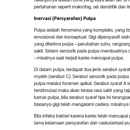
pertahanan seperti makrofag, sel dendritik dan li
Inervasi (Persyarafan) Pulpa
Pulpa adalah fenomena yang kompleks, yang tid
emosional dan konseptual. Gigi dipersyarafi ole
yang diterima pulpa –perubahan suhu, rangsang 
sakit. Sistem sensorik pada pulpa membuatnya 
–misalnya saat terjadi karies mencapai pulpa.
Di dalam pulpa, terdapat dua jenis serabut syara
myelin (serabut C). Serabut sensorik pada pulpa
pulpa melalui foramen apikal. Serabut syaraf A t
terstimulasi maka akan terasa rasa sakit yang taj
kamar pulpa, bila serabut syaraf tipe ini terangs
biasanya gigi telah mengalami cedera, misalnya
Bila infeksi bakteri karena karies telah mencapa
lama kelamaan persyarafan dan vaskularisasi p