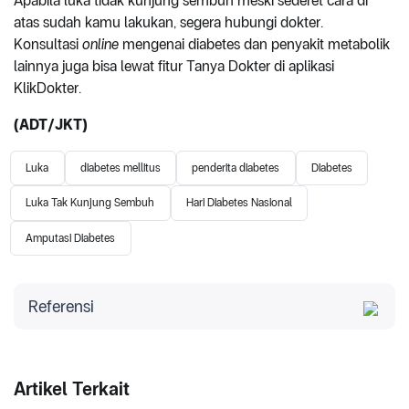
Apabila luka tidak kunjung sembuh meski sederet cara di
atas sudah kamu lakukan, segera hubungi dokter.
Konsultasi
online
mengenai diabetes dan penyakit metabolik
lainnya juga bisa lewat fitur Tanya Dokter di aplikasi
KlikDokter.
(ADT/JKT)
Luka
diabetes mellitus
penderita diabetes
Diabetes
Luka Tak Kunjung Sembuh
Hari Diabetes Nasional
Amputasi Diabetes
Referensi
National Institute of Diabetes and Digestive and
Kidney Disease. Diakses 2022. Diabetes and Foot
Problems
Artikel Terkait
World Journal of Diabetes. Diakses 2022. Role of an