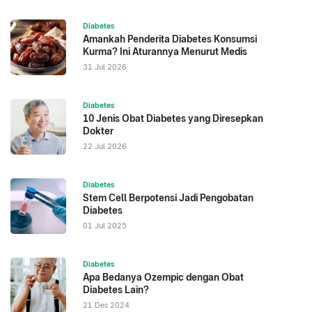
acidic environment in the treatment of diabetic foot
Diabetes
infections: A review
Amankah Penderita Diabetes Konsumsi
Lane Regional Medical Center. Diakses 2022. Steps
Kurma? Ini Aturannya Menurut Medis
to protecting and healing a diabetic wound
31 Jul 2026
Advancing foot and ankle medicine and surgery.
Diakses 2022. Diabetic Wound Care
Diabetes
Evidence-Based Complementary and Alternative
10 Jenis Obat Diabetes yang Diresepkan
Medicine. Diakses 2022. Honey: A Potential
Dokter
Therapeutic Agent for Managing Diabetic Wound
22 Jul 2026
Seminars in Plastic Surgery. Diakses 2022. Updates
in Diabetic Wound Healing, Inflammation, and
Diabetes
Scarring
Stem Cell Berpotensi Jadi Pengobatan
Diabetes
01 Jul 2025
Diabetes
Apa Bedanya Ozempic dengan Obat
Diabetes Lain?
21 Des 2024