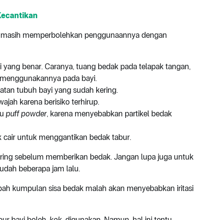
Kecantikan
DAI) masih memperbolehkan penggunaannya dengan
 yang benar. Caranya, tuang bedak pada telapak tangan,
 menggunakannya pada bayi.
atan tubuh bayi yang sudah kering.
ajah karena berisiko terhirup.
au
puff powder
, karena menyebabkan partikel bedak
k cair untuk menggantikan bedak tabur.
i kering sebelum memberikan bedak. Jangan lupa juga untuk
udah beberapa jam lalu.
mbah kumpulan sisa bedak malah akan menyebabkan iritasi
bur bayi boleh,
kok
, digunakan. Namun, hal ini tentu