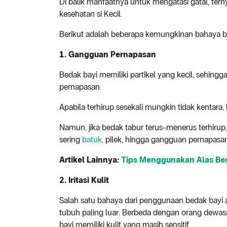
Di balik manfaatnya untuk mengatasi gatal, tern
kesehatan si Kecil.
Berikut adalah beberapa kemungkinan bahaya b
1. Gangguan Pernapasan
Bedak bayi memiliki partikel yang kecil, sehingg
pernapasan.
Apabila terhirup sesekali mungkin tidak kentara
Namun, jika bedak tabur terus-menerus terhirup
sering
batuk
, pilek, hingga gangguan pernapasa
Artikel Lainnya:
Tips Menggunakan Alas Beda
2. Iritasi Kulit
Salah satu bahaya dari penggunaan bedak bayi ada
tubuh paling luar. Berbeda dengan orang dewas
bayi memiliki kulit yang masih sensitif.