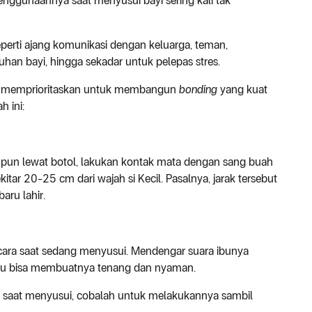
enggunaannya saat menyusui bayi sering kali tak
eperti ajang komunikasi dengan keluarga, teman,
an bayi, hingga sekadar untuk pelepas stres.
aha memprioritaskan untuk membangun
bonding
yang kuat
h ini:
upun lewat botol, lakukan kontak mata dengan sang buah
ekitar 20-25 cm dari wajah si Kecil. Pasalnya, jarak tersebut
aru lahir.
cara saat sedang menyusui. Mendengar suara ibunya
 itu bisa membuatnya tenang dan nyaman.
 saat menyusui, cobalah untuk melakukannya sambil