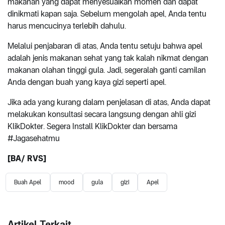
makanan yang dapat menyesuaikan momen dan dapat
dinikmati kapan saja. Sebelum mengolah apel, Anda tentu
harus mencucinya terlebih dahulu.
Melalui penjabaran di atas, Anda tentu setuju bahwa apel
adalah jenis makanan sehat yang tak kalah nikmat dengan
makanan olahan tinggi gula. Jadi, segeralah ganti camilan
Anda dengan buah yang kaya gizi seperti apel.
Jika ada yang kurang dalam penjelasan di atas, Anda dapat
melakukan konsultasi secara langsung dengan ahli gizi
KlikDokter. Segera Install KlikDokter dan bersama
#Jagasehatmu
[BA/ RVS]
Buah Apel
mood
gula
gizi
Apel
Artikel Terkait