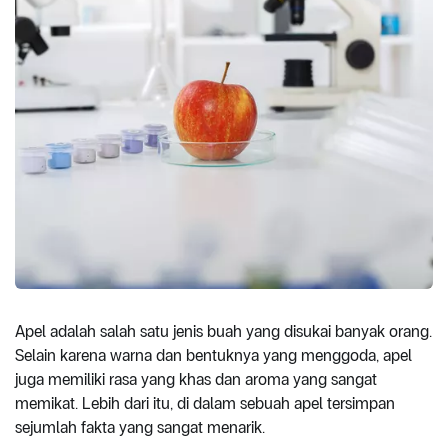
Apel adalah salah satu jenis buah yang disukai banyak orang.
Selain karena warna dan bentuknya yang menggoda, apel
juga memiliki rasa yang khas dan aroma yang sangat
memikat. Lebih dari itu, di dalam sebuah apel tersimpan
sejumlah fakta yang sangat menarik.