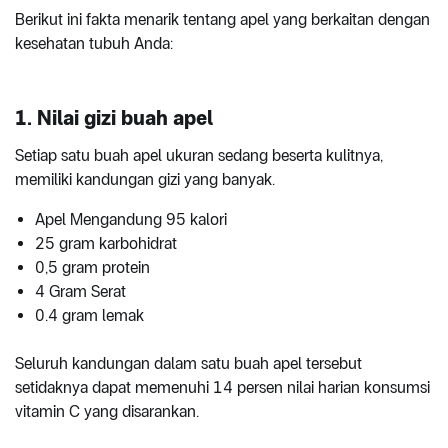
Berikut ini fakta menarik tentang apel yang berkaitan dengan
kesehatan tubuh Anda:
1. Nilai gizi buah apel
Setiap satu buah apel ukuran sedang beserta kulitnya,
memiliki kandungan gizi yang banyak.
Apel Mengandung 95 kalori
25 gram karbohidrat
0,5 gram protein
4 Gram Serat
0.4 gram lemak
Seluruh kandungan dalam satu buah apel tersebut
setidaknya dapat memenuhi 14 persen nilai harian konsumsi
vitamin C yang disarankan.