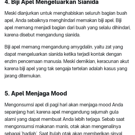
4. Biji Apel Mengeluarkan Sianida
Meski dianjurkan untuk menghabiskan seluruh bagian buah
apel, Anda sebaiknya menghindari memakan biji apel. Biji
apel memang menjadi bagian dari buah yang selalu dihindari,
karena disebut mengandung sianida.
Biji apel memang mengandung amygdalin, yaitu zat yang
dapat mengeluarkan sianida ketika terjadi kontak dengan
enzim pencernaan manusia. Meski demikian, keracunan akut
karena biji apel yang tak sengaja tertelan adalah kasus yang
jarang ditemukan.
5. Apel Menjaga Mood
Mengonsumsi apel di pagi hari akan menjaga mood Anda
sepanjang hari, karena apel mengandung sejumah gula
alami yang dapat membuat Anda lebih terjaga. Sebab saat
mengonsumsi makanan manis, otak akan mengenalinya
sebagai ‘hadiah’. Saat itulah otak akan memberikan sinyal